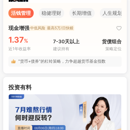
活钱管理
稳健理财
长期增值
人生规划
国证2000 +1.07%
现金增强
中低风险
最高5万/日快赎
1.37
%
7-30天以上
货债组合
近1年收益率
建议持有
策略定位
"货币+债券"的杠铃策略，力争超越货币基金指数
投资有料