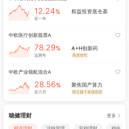
12
.24
%
权益投资底仓基
近一年
2026-01-01
中欧医疗创新股票A
78
.29
%
A+H创新药
近两年
高进攻性
2026-01-01
中欧产业领航混合A
28
.56
%
聚焦国产算力
近六月
同主题下表现优异
2026-07-01
稳健理财
更多
海外基金买不到？这些额度更高！
精选理财
活钱管理
安稳理财
稳中求