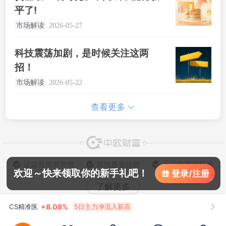
平了!
市场解读
2026-05-27
上证指数
3940.04
+1.02%
深证成指
14311.01
+1.42%
科技震荡加剧，是时候关注这两
招！
创业板指
3563.12
+1.35%
恒生指数
25668.03
+0.54%
市场解读
2026-05-22
5日主力净流入新高
CS精准医
+8.08%
查看更多
5日主力净流入新高
CSWD生科
+6.88%
上证指数
3940.04
+
1.02
%
深证成指
14311.01
+
1.42
%
高景气：公用事业
欢迎～快来领取你的新手礼吧！
登录/注册
创业板指
3563.12
+
1.35
%
恒生指数
25668.03
+
0.54
%
了解更多
5日主力净流入新高
CS精准医
+
8.08
%
中欧财富客户服务及投诉渠道