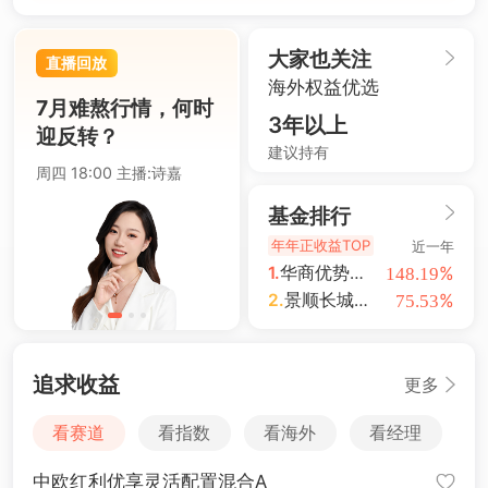
4694.44
+0.93%
沪深300
今日热点
3940.04
+1.02%
上证指数
大家也关注
直播回放
海外权益优选
14311.01
+1.42%
深证成指
7月难熬行情，何时
3年以上
迎反转？
3563.12
+1.35%
创业板指
建议持有
CS精准医
CSWD生科
4694.44
+0.93%
周四 18:00 主播:诗嘉
沪深300
%
%
+8.08
+6.88
基金排行
3940.04
+1.02%
上证指数
年年正收益TOP
CS创新药
金融科技
近一年
%
%
+6.76
-1.50
1.
华商优势行业灵活配置混合A
%
148.19
2.
景顺长城沪港深精选股票A
%
75.53
大家都在搜的产品
追求收益
更多
看赛道
看指数
看海外
看经理
中欧红利优享灵活配置混合A