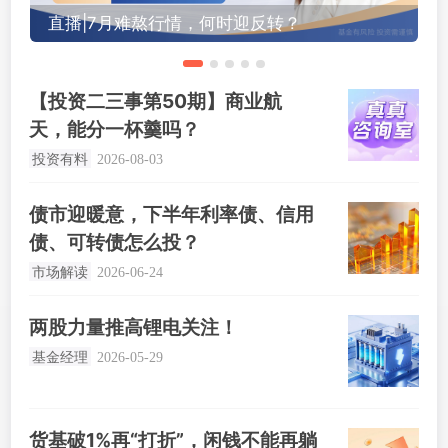
直播|7月难熬行情，何时迎反转？
【投资二三事第50期】商业航
天，能分一杯羹吗？
投资有料
2026-08-03
英伟达
债市迎暖意，下半年利率债、信用
债、可转债怎么投？
市场解读
2026-06-24
两股力量推高锂电关注！
基金经理
2026-05-29
货基破1%再“打折”，闲钱不能再躺