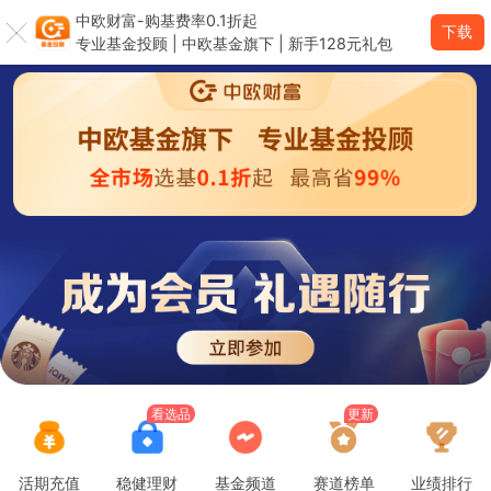
中欧财富-购基费率0.1折起
下载
大幅跑赢！查看热门赛道榜单>
专业基金投顾 | 中欧基金旗下 | 新手128元礼包
看选品
更新
活期充值
稳健理财
基金频道
赛道榜单
业绩排行