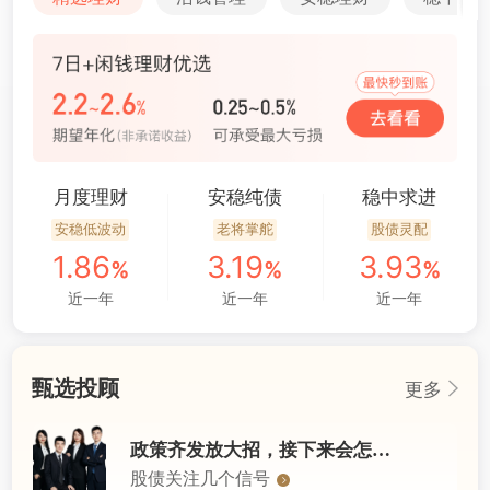
月度理财
安稳纯债
稳中求进
安稳低波动
老将掌舵
股债灵配
1
.86
3
.19
3
.93
%
%
%
近一年
近一年
近一年
甄选投顾
更多
政策齐发放大招，接下来会怎么走？
股债关注几个信号