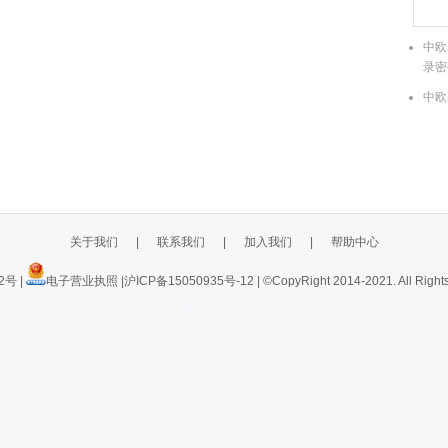
中欧
录密
中欧
关于我们
|
联系我们
|
加入我们
|
帮助中心
42号
|
电子营业执照
|
沪ICP备15050935号-12
|
©CopyRight 2014-2021. All Right
62a79092eac1b413c20887e4
PROD-PERSONAL-03-158-146