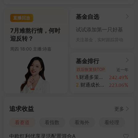
4694.44
+0.93%
沪深300
今日热点
3940.04
+1.02%
上证指数
基金自选
直播回放
14311.01
+1.42%
深证成指
试试添加第一只好基
7月难熬行情，何时
迎反转？
3563.12
+1.35%
创业板指
关注基金，实时跟踪异动
CS精准医
CSWD生科
4694.44
+0.93%
周四 18:00 主播:诗嘉
沪深300
%
%
+8.08
+6.88
基金排行
3940.04
+1.02%
上证指数
跌后恢复快TOP
CS创新药
金融科技
近一年
%
%
+6.76
-1.50
1.
财通多策略福鑫定期开放灵活配置混合
%
242.49
2.
财通成长优选混合A
%
223.06
追求收益
更多
看赛道
看指数
看海外
看经理
中欧红利优享灵活配置混合A