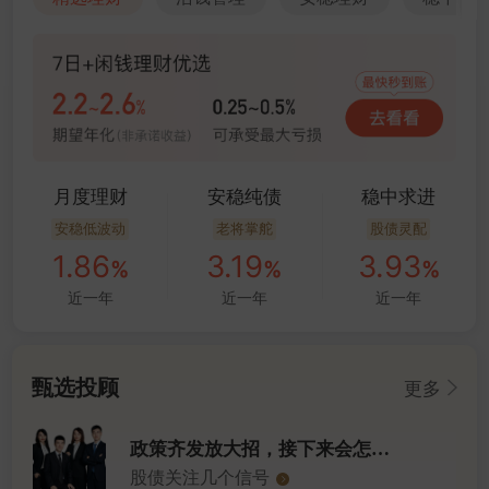
月度理财
安稳纯债
稳中求进
安稳低波动
老将掌舵
股债灵配
1
.86
3
.19
3
.93
%
%
%
近一年
近一年
近一年
甄选投顾
更多
政策齐发放大招，接下来会怎么走？
股债关注几个信号