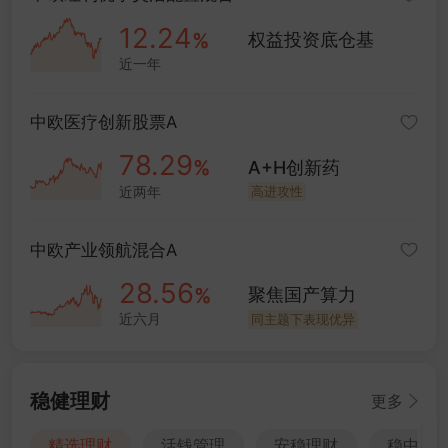
12
.24
%
权益投资底仓基
近一年
2026-01-01
中欧医疗创新股票A
78
.29
%
A+H创新药
近两年
高进攻性
2026-01-01
中欧产业领航混合A
28
.56
%
聚焦国产算力
近六月
同主题下表现优异
2026-07-01
稳健理财
更多
精选理财
活钱管理
安稳理财
稳中求