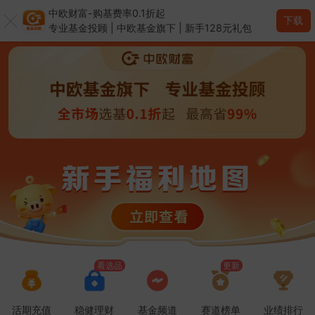
中欧财富-购基费率0.1折起
下载
大幅跑赢！查看热门赛道榜单>
专业基金投顾 | 中欧基金旗下 | 新手128元礼包
看选品
更新
活期充值
稳健理财
基金频道
赛道榜单
业绩排行