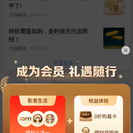
平了!
市场解读
2026-05-27
科技震荡加剧，是时候关注这两
招！
市场解读
2026-05-22
查看更多
上证指数
3940.04
+1.02%
深证成指
14311.01
+1.42%
创业板指
3563.12
+1.35%
恒生指数
25668.03
+0.54%
了解更多
5日主力净流入新高
CS精准医
+8.08%
中欧财富客户服务及投诉渠道
5日主力净流入新高
CSWD生科
+6.88%